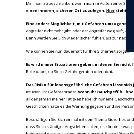
Minimum zu beschränken, wenn man im Außen einer Situat
einen inneren, sicheren Ort zuzulegen.
Hier
steht, wi
Eine andere Möglichkeit, mit Gefahren umzugehen, i
Angreifer nicht mehr gibt, oder der Angreifer wegläuft, wei
Dann werden Sie Sich wieder sicher fühlen. Bis zur nächst
Wie können Sie nun dauerhaft für Ihre Sicherheit sorgen?
Es wird immer Situationen geben, in denen Sie nicht 
Rolle dabei, ob Sie in Gefahr geraten oder nicht.
Das Risiko für lebensgefährliche Gefahren lässt sich 
Intuition
, Ihr Gefahrenradar.
Wenn Ihr Bauchgefühl Ihnen
all den Jahren meiner Tätigkeit habe ich nur eine Geschichte
Geschichten hatte es die Warnung gegeben und die Person h
Beschäftigen Sie Sich einmal mit dem Thema Sicherheit und t
dass Sie in ständiger Angst leben sollen, es könnte etwas p
haben und dass uns schon nichts passiert. Beschäftigen Sie 