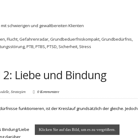
it schwierigen und gewaltbereiten Klienten
den
,
Flucht
,
Gefahrenradar
,
Grundbeduerfniskompakt
,
Grundbedürfnis
,
stungsstörung
,
PTB
,
PTBS
,
PTSD
,
Sicherheit
,
Stress
l 2: Liebe und Bindung
odelle
,
Strategien
0 Kommentare
nisse funktionieren, ist der Kreislauf grundsätzlich der gleiche. Jedoch
s Bindung/Liebe
Klicken Sie auf das Bild, um es zu vergrößern.
ung darüber