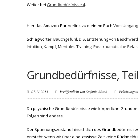
Weiter bei
Grundbedürfnisse 4
.
_____________________________________________
Hier das Amazon-Partnerlink zu meinem Buch
Vom Umgang m
Schlagwörter:
Bauchgefühl
,
DIS
,
Entstehung von Beschwer
Intuition
,
Kampf
,
Mentales Training
,
Posttraumatische Bela
Grundbedürfnisse, Tei
07.11.2013
Veröffentlicht von
Stefanie Rösch
Erklärungsm
Da psychische Grundbedürfnisse wie körperliche Grundbedürf
Folgen sind andere.
Der Spannungszustand hinsichtlich des Grundbedürfnisse
entsteht, wenn wir über eine gewisse Zeit keine Rückmeld