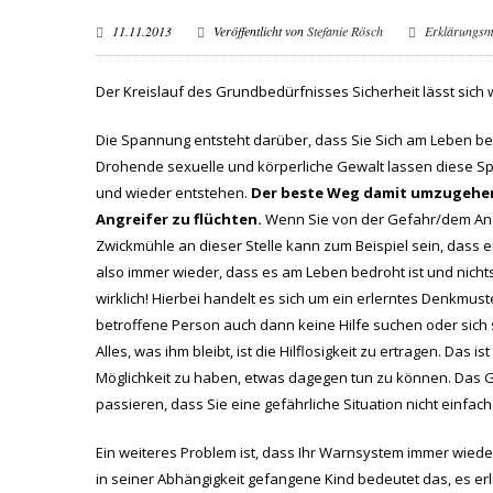
11.11.2013
Veröffentlicht von
Stefanie Rösch
Erklärungsm
Der Kreislauf des Grundbedürfnisses Sicherheit lässt sich 
Die Spannung entsteht darüber, dass Sie Sich am Leben be
Drohende sexuelle und körperliche Gewalt lassen diese 
und wieder entstehen.
Der beste Weg damit umzugehen 
Angreifer zu flüchten.
Wenn Sie von der Gefahr/dem Angre
Zwickmühle an dieser Stelle kann zum Beispiel sein, dass 
also immer wieder, dass es am Leben bedroht ist und nichts da
wirklich! Hierbei handelt es sich um ein erlerntes Denkmuster
betroffene Person auch dann keine Hilfe suchen oder sich s
Alles, was ihm bleibt, ist die Hilflosigkeit zu ertragen. Das 
Möglichkeit zu haben, etwas dagegen tun zu können. Das Gl
passieren, dass Sie eine gefährliche Situation nicht einfac
Ein weiteres Problem ist, dass Ihr Warnsystem immer wiede
in seiner Abhängigkeit gefangene Kind bedeutet das, es er