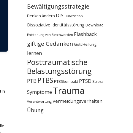
ich
Bewältigungsstrategie
DIS
Denken ändern
Dissoziation
Dissoziative Identitätsstörung
Download
en.
Flashback
Entstehung von Beschwerden
giftige Gedanken
Gott
Heilung
lernen
Posttraumatische
Belastungsstörung
PTBS
PTB
PTSD
PTBSkompakt
Stress
e
Trauma
!
In
Symptome
Vermeidungsverhalten
Verantwortung
Übung
lle
n.