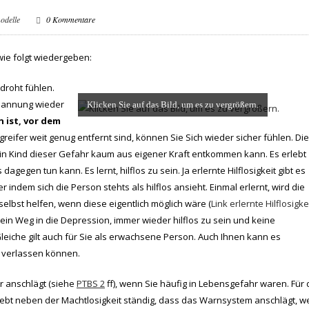
odelle
0 Kommentare
wie folgt wiedergeben:
droht fühlen.
Spannung wieder
Klicken Sie auf das Bild, um es zu vergrößern.
ist, vor dem
ifer weit genug entfernt sind, können Sie Sich wieder sicher fühlen. Die
ein Kind dieser Gefahr kaum aus eigener Kraft entkommen kann. Es erlebt
gegen tun kann. Es lernt, hilflos zu sein. Ja erlernte Hilflosigkeit gibt es
 indem sich die Person stehts als hilflos ansieht. Einmal erlernt, wird die
elbst helfen, wenn diese eigentlich möglich wäre (
Link erlernte Hilflosigke
ist ein Weg in die Depression, immer wieder hilflos zu sein und keine
eiche gilt auch für Sie als erwachsene Person. Auch Ihnen kann es
h verlassen können.
r anschlägt (siehe
PTBS 2
ff), wenn Sie häufig in Lebensgefahr waren. Für
lebt neben der Machtlosigkeit ständig, dass das Warnsystem anschlägt, 