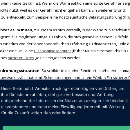
, wenn keine Gefahr ist. Wenn die Warnreaktion eine echte Gefahr anzeigt
hts nützt, weil es der Gefahr nicht entgehen kann. Ein weiterer Grund,
u entwickeln, zum Beispiel eine Posttraumtische Belastungsstörung (
PT
chtet es im Innen
, z.B. indem es sich vorstellt, in der Wand zu verschwin
ginnt, alle möglichen Dinge zu zählen, die sich gerade in seinem Blickfeld
ich innerlich von der lebensbedrohlichen Erfahrung zu distanzieren, Teile d
sogar eine DIS, eine
Dissoziative Identität
(früher Multiple Persönlichkeit) z
eines
sicheren Ortes
gezielt eingesetzt werden.
 Bedrohungssituation.
So schilderte mir eine Seminarteilnehmerin einmal
nwiese erzählt hatte mit Schmetterlingen und gutem Wetter: Ein sicherer 
u musste sie einmal zehn Minuten in einer Höhle zurückbleiben, ohne Lich
Diese Seite nutzt Website Tracking-Technologien von Dritten, um
ersucht, 10 Minuten in vollkommener Dunkelheit auszuharren? Ihr Gehirn w
ihre Dienste anzubieten, stetig zu verbessern und Werbung
n und Sie werden Angst, wenn nicht Panik bekommen. Deswegen ist
entsprechend der Interessen der Nutzer anzuzeigen. Ich bin damit
e. Was diese Frau jedoch tat war, sich hinzusetzen und sich auf ihre Wies
einverstanden und kann meine Einwilligung jederzeit mit Wirkung
rte das Brummen der Bienen, spürte die laue Brise und hörte die Stimme i
für die Zukunft widerrufen oder ändern.
llegen sie wieder abholten. Die innere Flucht, das Sich-Wegdenken aus der
tsächlich eine gute Möglichkeit sein, die eigene Hilflosigkeit auf ein