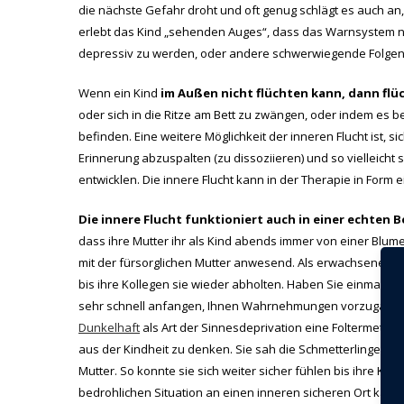
die nächste Gefahr droht und oft genug schlägt es auch an
erlebt das Kind „sehenden Auges“, dass das Warnsystem nic
depressiv zu werden, oder andere schwerwiegende Folgen z
Wenn ein Kind
im Außen nicht flüchten kann, dann flü
oder sich in die Ritze am Bett zu zwängen, oder indem es be
befinden. Eine weitere Möglichkeit der inneren Flucht ist, s
Erinnerung abzuspalten (zu dissoziieren) und so vielleicht 
entwicklen. Die innere Flucht kann in der Therapie in Form 
Die innere Flucht funktioniert auch in einer echten
dass ihre Mutter ihr als Kind abends immer von einer Blume
mit der fürsorglichen Mutter anwesend. Als erwachsene Fra
bis ihre Kollegen sie wieder abholten. Haben Sie einmal v
sehr schnell anfangen, Ihnen Wahrnehmungen vorzugaukel
Dunkelhaft
als Art der Sinnesdeprivation eine Foltermethod
aus der Kindheit zu denken. Sie sah die Schmetterlinge, hö
Mutter. So konnte sie sich weiter sicher fühlen bis ihre Ko
bedrohlichen Situation an einen inneren sicheren Ort kann ta