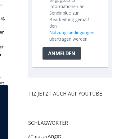
,
Informationen an
Sendinblue zur
BS
).
Bearbeitung gemäß
den
den
Nutzungsbedingungen
übertragen werden.
er
ANMELDEN
u
,
Ort
t,
TIZ JETZT AUCH AUF YOUTUBE
ird
e
hrer
SCHLAGWÖRTER
Angst
Affirmation