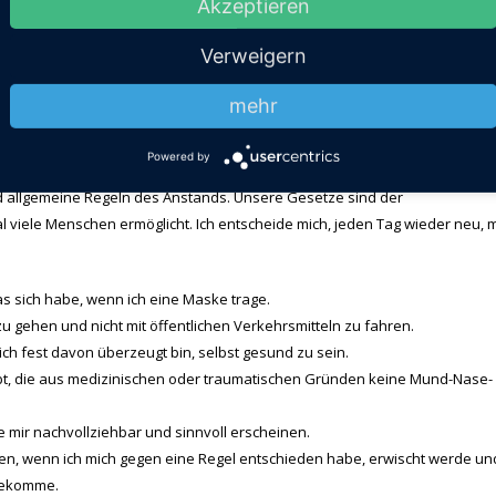
Akzeptieren
nd zu telefonieren oder auch nicht.
und damit etwas Sinnvolles zu tun, oder frustriert darüber nachdenken, w
Verweigern
, anstatt auf einen Bildschirm zu starren.
mehr
Powered by
Regeln halte
nd allgemeine Regeln des Anstands. Unsere Gesetze sind der
al viele Menschen ermöglicht. Ich entscheide mich, jeden Tag wieder neu, 
s sich habe, wenn ich eine Maske trage.
zu gehen und nicht mit öffentlichen Verkehrsmitteln zu fahren.
ch fest davon überzeugt bin, selbst gesund zu sein.
ibt, die aus medizinischen oder traumatischen Gründen keine Mund-Nase-
e mir nachvollziehbar und sinnvoll erscheinen.
en, wenn ich mich gegen eine Regel entschieden habe, erwischt werde un
bekomme.