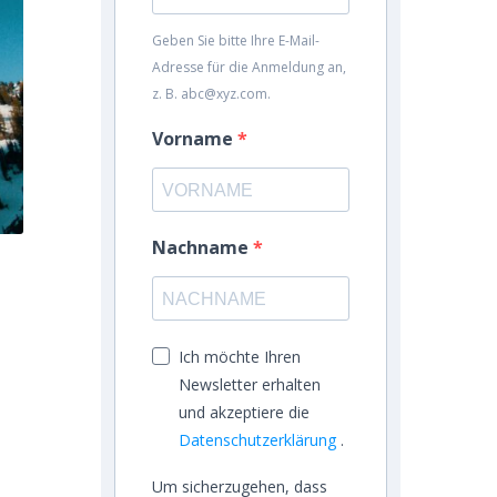
Geben Sie bitte Ihre E-Mail-
Adresse für die Anmeldung an,
z. B. abc@xyz.com.
Vorname
Nachname
Ich möchte Ihren
Newsletter erhalten
und akzeptiere die
Datenschutzerklärung
.
Um sicherzugehen, dass