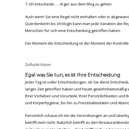
Ich entscheide …. Ärger aus dem Weg zu gehen.
Auch wenn Sie eine Regel nicht einhalten oder in abgewande
QuerdenkerIn bis VirologIn kann man jede Variation der R
Menschen für sich eine Entscheidung getroffen haben.
Der Moment der Entscheidung ist der Moment der Kontrolle i
Zuflucht.Vision
Egal was Sie tun, es ist Ihre Entscheidung
Jeder Tag ist voller Entscheidungen, ob Sie diese Entschei
langer Zeit getroffen haben und heute gewohnheitsmäßig
Ihrer Vorlieben und Vorurteile, Ihrer Persönlichkeiten un
und Körperhygiene, bis hin zu Freizeitaktivitäten und Abend
Persönlich schaue ich mir die Verordnungen an und überlege
betrifft mich nicht. Natürlich betrifft es den Restaurantbes