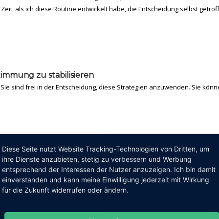
eit, als ich diese Routine entwickelt habe, die Entscheidung selbst getrof
Stimmung zu stabilisieren
n. Sie sind frei in der Entscheidung, diese Strategien anzuwenden. Sie kön
Diese Seite nutzt Website Tracking-Technologien von Dritten, um
ihre Dienste anzubieten, stetig zu verbessern und Werbung
chen.
entsprechend der Interessen der Nutzer anzuzeigen. Ich bin damit
auf YouTube, z.B.
Weihnachtskarten mit aufklappbaren
einverstanden und kann meine Einwilligung jederzeit mit Wirkung
für die Zukunft widerrufen oder ändern.
hnreisen
auf YouTube verfolgen oder ein
neues Rezept
auszuprobiere