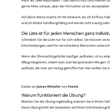
mehr als zwei Haushalten – das betrifft mich und meinen Leb
gerne Filme schaue, aber der Fernseher ist ein akzeptabler 
Auf diese Weise mache ich mir bewusst, wo ich Einfluss hab
und ich bleibe handlungsfähig und werde nicht traurig oder 
Die Liste ist für jeden Menschen ganz individ
Schreiben Sie die Liste nur für sich selbst, Sie müssen sie
Entscheidungen, weil für verschiedene Menschen unterschi
Wenn die Ohnmachtsgefühle häufiger auftreten, ist es emp
Alltag integrieren, indem man zum Beispiel jeden Morgen 1
auflistet, die man am Vortag getroffen hat. Hier wollen Sie e
Danke an
James Wheeler
von
Pexels
Warum funktioniert die Übung?
Machen Sie die Übung regelmäßig, bahnen Sie in Ihrem Geh
Diese Übung lenkt die Gedanken auf Ihren Entscheidungsfreir