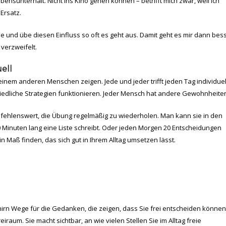
ensunterhalt. Nicht ins Kino gehen können – betrifft mich zwar, weil ich
Ersatz.
e und übe diesen Einfluss so oft es geht aus. Damit geht es mir dann bes
verzweifelt.
uell
 keinem anderen Menschen zeigen. Jede und jeder trifft jeden Tag individuel
edliche Strategien funktionieren. Jeder Mensch hat andere Gewohnheite
fehlenswert, die Übung regelmäßig zu wiederholen. Man kann sie in den
0 Minuten lang eine Liste schreibt. Oder jeden Morgen 20 Entscheidungen
in Maß finden, das sich gut in Ihrem Alltag umsetzen lässt.
irn Wege für die Gedanken, die zeigen, dass Sie frei entscheiden können
aum. Sie macht sichtbar, an wie vielen Stellen Sie im Alltag freie