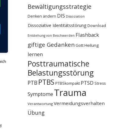
Bewältigungsstrategie
ann
DIS
Denken ändern
Dissoziation
Dissoziative Identitätsstörung
Download
Flashback
Entstehung von Beschwerden
giftige Gedanken
Gott
Heilung
lernen
Posttraumatische
mich
Belastungsstörung
PTBS
PTB
PTSD
PTBSkompakt
Stress
Trauma
Symptome
Vermeidungsverhalten
Verantwortung
Übung
d