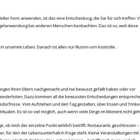
lter Form anwenden, ist das eine Entscheidung, die Sie für sich treffen. 
egelanwendung bei anderen Menschen beobachten. Das ist so, weil diese
n unserem Leben. Danach ist alles nur Illusion von Kontrolle.
dungen Ihren Eltern nachgemacht und nie bewusst gefällt haben oder vor
 wiederholen. Dazu kommen all die bewussten Entscheidungen entsprech
d Bedürfnisse. Vom Aufstehen und den Tag gestalten, über Essen und Trink
ritualen. Es ist so viel möglich, auch wenn viele Dinge im Moment nicht ge
, ob mich der einzelne Punkt wirklich betrifft. Restaurants geschlossen –
itzer, für den der Lebensunterhalt in Frage steht. Keine Veranstaltungen mit