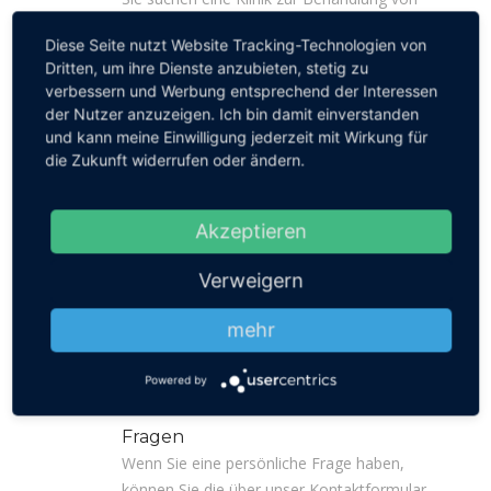
Traumafolgestörungen? Oder möchten eine
Diese Seite nutzt Website Tracking-Technologien von
ambulante Psychotherapie bei einem
Dritten, um ihre Dienste anzubieten, stetig zu
qualifizierten Psychotherapeuten oder einer
verbessern und Werbung entsprechend der Interessen
Psychotherapeutin beginnen? Sie möchten
der Nutzer anzuzeigen. Ich bin damit einverstanden
sich hinsichtlich des Umgangs mit
und kann meine Einwilligung jederzeit mit Wirkung für
traumatisierten Menschen fortbilden? Hier
die Zukunft widerrufen oder ändern.
können Sie suchen.
Jetzt suchen
Akzeptieren
Infos
Verweigern
Verschiedene Suchmöglichkeiten, um schnell
an die gewünschte Information zu gelangen.
mehr
Dazu ein Inhaltsverzeichnis mit allen
Beiträgen nach Kategorie sortiert.
Powered by
Mehr Informationen
Fragen
Wenn Sie eine persönliche Frage haben,
können Sie die über unser Kontaktformular