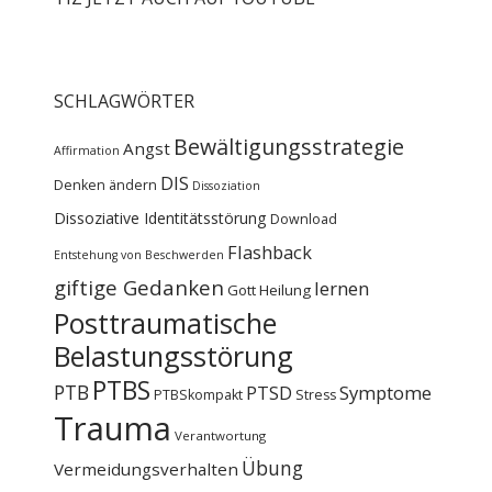
SCHLAGWÖRTER
Bewältigungsstrategie
Angst
Affirmation
DIS
Denken ändern
Dissoziation
Dissoziative Identitätsstörung
Download
Flashback
Entstehung von Beschwerden
giftige Gedanken
lernen
Gott
Heilung
Posttraumatische
Belastungsstörung
PTBS
PTB
PTSD
Symptome
PTBSkompakt
Stress
Trauma
Verantwortung
Übung
Vermeidungsverhalten