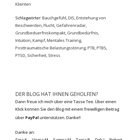
Klienten
Schlagwörter:
Bauchgefühl
,
DIS
,
Entstehung von
Beschwerden
,
Flucht
,
Gefahrenradar
,
Grundbeduerfniskompakt
,
Grundbedürfnis
,
Intuition
,
Kampf
,
Mentales Training
,
Posttraumatische Belastungsstörung
,
PTB
,
PTBS
,
PTSD
,
Sicherheit
,
Stress
DER BLOG HAT IHNEN GEHOLFEN?
Dann freue ich mich über eine Tasse Tee. Über einen
Klick können Sie den Blog mit einem freiwilligen Beitrag
über
PayPal
unterstützen. Danke!!
Danke an:
Sina K. – Visnja M. – Samira M. – Tanja B. – Dirk I. – Robert