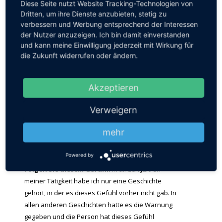
Diese Seite nutzt Website Tracking-Technologien von
Dritten, um ihre Dienste anzubieten, stetig zu
Wie können Sie nun dauerhaft für Ihre Sicherheit
verbessern und Werbung entsprechend der Interessen
sorgen?
der Nutzer anzuzeigen. Ich bin damit einverstanden
und kann meine Einwilligung jederzeit mit Wirkung für
Es wird immer Situationen geben, in denen
die Zukunft widerrufen oder ändern.
Sie nicht für Ihre Sicherheit sorgen können.
Dazu spielen zu viele Faktoren eine Rolle dabei, ob
Akzeptieren
Sie in Gefahr geraten oder nicht.
Verweigern
Das Risiko für lebensgefährliche Gefahren
lässt sich jedoch klein halten.
Vor allem, indem
mehr
Sie auf Ihr
Bauchgefühl hören, Ihre Intuition
, Ihr
Gefahrenradar.
Wenn Ihr Bauchgefühl Ihnen
Powered by
sagt, eine Situation zu verlassen, dann
folgen Sie diesem Gefühl!
In all den Jahren
meiner Tätigkeit habe ich nur eine Geschichte
gehört, in der es dieses Gefühl vorher nicht gab. In
allen anderen Geschichten hatte es die Warnung
gegeben und die Person hat dieses Gefühl