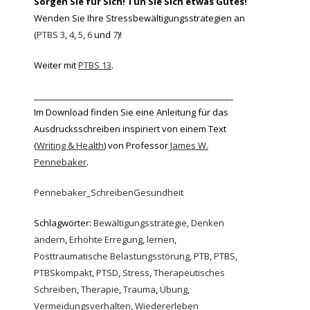
Sorgen Sie für Sich! Tun Sie Sich etwas Gutes!
Wenden Sie Ihre Stressbewältigungsstrategien an
(
PTBS 3
,
4
,
5
,
6
und
7
)!
Weiter mit
PTBS 13
.
________________________________________________
Im Download finden Sie eine Anleitung für das
Ausdrucksschreiben inspiriert von einem Text
(
Writing & Health
) von Professor
James W.
Pennebaker
.
Pennebaker_SchreibenGesundheit
Schlagwörter:
Bewältigungsstrategie
,
Denken
ändern
,
Erhöhte Erregung
,
lernen
,
Posttraumatische Belastungsstörung
,
PTB
,
PTBS
,
PTBSkompakt
,
PTSD
,
Stress
,
Therapeutisches
Schreiben
,
Therapie
,
Trauma
,
Übung
,
Vermeidungsverhalten
,
Wiedererleben