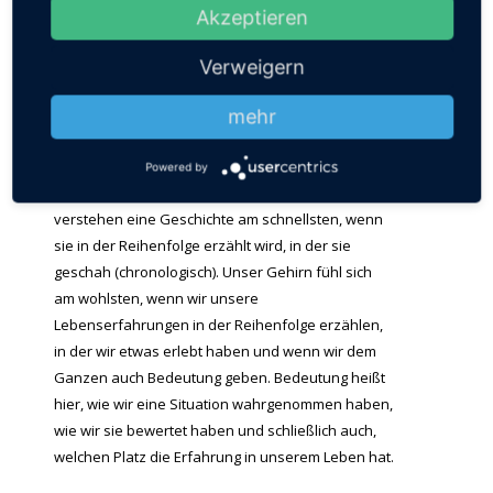
weniger gestresst zu sein, dann wird es Zeit, dass
Akzeptieren
Sie Ihre Erinnerung in die richtige Form für Ihr
Gedächtnis bringen, in die richtige Form für Ihr
Verweigern
Gehirn.
mehr
Die richtige Form ist die Form einer
Geschichte.
Eine gute Geschichte hat einen
Powered by
Anfang, einen Mittelteil und ein Ende. Wir
verstehen eine Geschichte am schnellsten, wenn
sie in der Reihenfolge erzählt wird, in der sie
geschah (chronologisch). Unser Gehirn fühl sich
am wohlsten, wenn wir unsere
Lebenserfahrungen in der Reihenfolge erzählen,
in der wir etwas erlebt haben und wenn wir dem
Ganzen auch Bedeutung geben. Bedeutung heißt
hier, wie wir eine Situation wahrgenommen haben,
wie wir sie bewertet haben und schließlich auch,
welchen Platz die Erfahrung in unserem Leben hat.