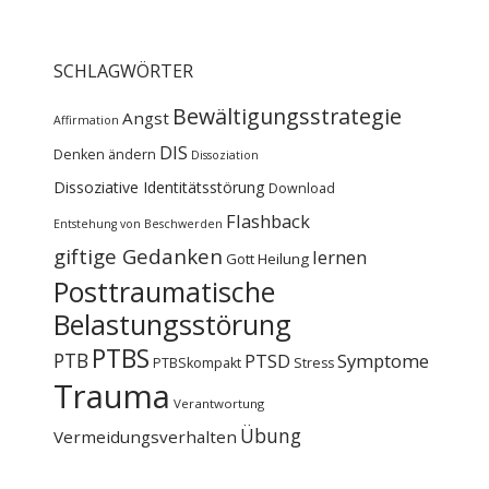
SCHLAGWÖRTER
Bewältigungsstrategie
Angst
Affirmation
DIS
Denken ändern
Dissoziation
Dissoziative Identitätsstörung
Download
Flashback
Entstehung von Beschwerden
giftige Gedanken
lernen
Gott
Heilung
Posttraumatische
Belastungsstörung
PTBS
PTB
PTSD
Symptome
PTBSkompakt
Stress
Trauma
Verantwortung
Übung
Vermeidungsverhalten