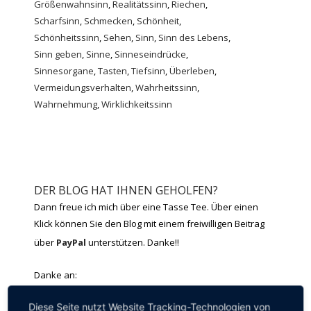
Größenwahnsinn
,
Realitätssinn
,
Riechen
,
Scharfsinn
,
Schmecken
,
Schönheit
,
Schönheitssinn
,
Sehen
,
Sinn
,
Sinn des Lebens
,
Sinn geben
,
Sinne
,
Sinneseindrücke
,
Sinnesorgane
,
Tasten
,
Tiefsinn
,
Überleben
,
Vermeidungsverhalten
,
Wahrheitssinn
,
Wahrnehmung
,
Wirklichkeitssinn
DER BLOG HAT IHNEN GEHOLFEN?
Dann freue ich mich über eine Tasse Tee. Über einen
Klick können Sie den Blog mit einem freiwilligen Beitrag
über
PayPal
unterstützen. Danke!!
Danke an:
Sina K. – Visnja M. – Samira M. – Tanja B. – Dirk I. – Robert
Diese Seite nutzt Website Tracking-Technologien von
S. – Anne H. – Wolfgang B.