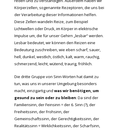
reden und zu verständigen. Außerdem haben wir
Körperzellen, sogenannte Rezeptoren, die uns bei
der Verarbeitung dieser Informationen helfen.
Diese Zellen wandeln Reize, zum Beispiel
Lichtwellen oder Druck, im Körper in elektrische
Impulse um, die für unser Gehirn „lesbar“ werden.
Lesbar bedeutet, wir können den Reizen eine
Bedeutung zuschreiben, wie eben scharf, sauer,
hell, dunkel, westlich, östlich, kalt, warm, rauchig,
schmerzend, leicht, wütend, traurig, fröhlich.
Die dritte Gruppe von Sinn-Worten hat damit zu
tun, was uns in unserer Umgebung besonders
macht, einzigartig und
was wir benötigen, um
gesund zu sein oder zu bleiben
: Da sind der
Familiensinn, der Feinsinn = der 6. Sinn (?), der
Freiheitssinn, der Frohsinn, der
Gemeinschaftssinn, der Gerechtigkeitssinn, der
Realitätssinn = Wirklichkeitssinn, der Scharfsinn,