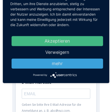
Dritten, um ihre Dienste anzubieten, stetig zu
verbessern und Werbung entsprechend der Interessen
der Nutzer anzuzeigen. Ich bin damit einverstanden
AUF DIESEN SEITEN SUCHEN:
und kann meine Einwilligung jederzeit mit Wirkung für
die Zukunft widerrufen oder ändern.
Akzeptieren
NEWSLETTER
Verweigern
mehr
Melden Sie sich zu unserem Newsletter
an, um auf dem Laufenden zu bleiben.
Powered by
E-Mail-Adresse
Geben Sie bitte Ihre E-Mail-Adresse für die
Anmeldung an, z. B. abc@xyz.com.