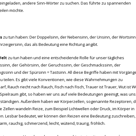
u eingeladen, andere Sinn-Wörter zu suchen. Das führte zu spannenden
eilen möchte.
s
zu tun haben: Der Doppelsinn, der Nebensinn, der Unsinn, der Wortsinn
zeigersinn, das als Bedeutung eine Richtung angibt.
elt
zu tun haben und eine entscheidende Rolle für unser tägliches
ssinn, der Gehörsinn, der Geruchssinn, der Geschmackssinn, der
ngssinn und der Spürsinn = Tastsinn. All diese Begriffe haben mit Vorgäng
 teilen. Es gibt viele Konventionen, wie diese Wahrnehmungen zu
f, Rauch riecht nach Rauch, Fisch nach Fisch, Trauer ist Trauer, Wut ist W
en Spielraum gibt, so haben wir uns auf viele Bedeutungen geeinigt, was uns
ständigen. Außerdem haben wir Körperzellen, sogenannte Rezeptoren, d
e Zellen wandeln Reize, zum Beispiel Lichtwellen oder Druck, im Körper in
den. Lesbar bedeutet, wir können den Reizen eine Bedeutung zuschreiben,
warm, rauchig, schmerzend, leicht, wütend, traurig, fröhlich.