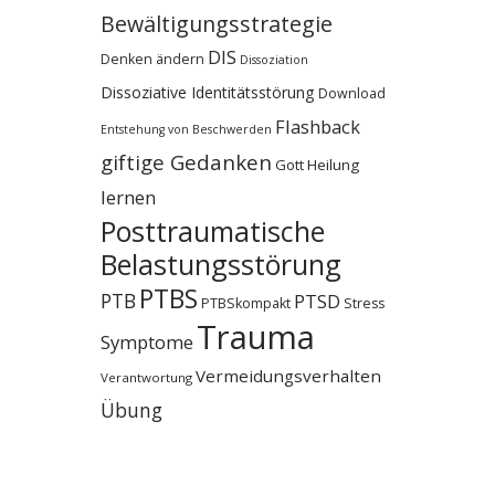
Bewältigungsstrategie
DIS
Denken ändern
Dissoziation
Dissoziative Identitätsstörung
Download
Flashback
Entstehung von Beschwerden
giftige Gedanken
Gott
Heilung
lernen
Posttraumatische
Belastungsstörung
PTBS
PTB
PTSD
PTBSkompakt
Stress
Trauma
Symptome
Vermeidungsverhalten
Verantwortung
Übung