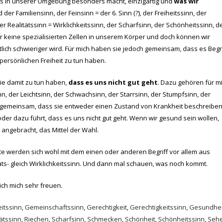
uns in unserer Umgebung besonders macht, einzigartig und
was wir
d der Familiensinn, der Feinsinn = der 6. Sinn (?), der Freiheitssinn, der
r Realitätssinn = Wirklichkeitssinn, der Scharfsinn, der Schönheitssinn, d
ir keine spezialisierten Zellen in unserem Körper und doch können wir
lich schwieriger wird. Für mich haben sie jedoch gemeinsam, dass es Begr
persönlichen Freiheit zu tun haben.
die damit zu tun haben,
dass es uns nicht gut geht
. Dazu gehören für m
n, der Leichtsinn, der Schwachsinn, der Starrsinn, der Stumpfsinn, der
e gemeinsam, dass sie entweder einen Zustand von Krankheit beschreibe
 oder dazu führt, dass es uns nicht gut geht. Wenn wir gesund sein wollen,
 angebracht, das Mittel der Wahl.
te werden sich wohl mit dem einen oder anderen Begriff vor allem aus
ts- gleich Wirklichkeitssinn. Und dann mal schauen, was noch kommt.
h mich sehr freuen.
eitssinn
,
Gemeinschaftssinn
,
Gerechtigkeit
,
Gerechtigkeitssinn
,
Gesundhei
tätssinn
,
Riechen
,
Scharfsinn
,
Schmecken
,
Schönheit
,
Schönheitssinn
,
Seh