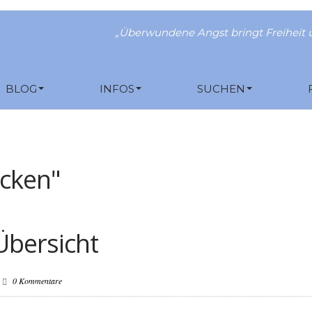
„Überwundene Angst bringt Freiheit u
BLOG
INFOS
SUCHEN
cken"
Übersicht
0 Kommentare