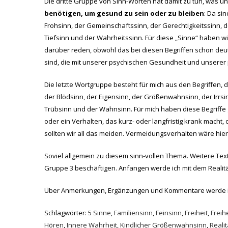
Die dritte Gruppe von Sinn-Worten hat damit zu tun, was 
benötigen, um gesund zu sein oder zu bleiben
: Da sin
Frohsinn, der Gemeinschaftssinn, der Gerechtigkeitssinn, de
Tiefsinn und der Wahrheitssinn. Für diese „Sinne“ haben w
darüber reden, obwohl das bei diesen Begriffen schon deut
sind, die mit unserer psychischen Gesundheit und unserer 
Die letzte Wortgruppe besteht für mich aus den Begriffen, 
der Blödsinn, der Eigensinn, der Größenwahnsinn, der Irrsin
Trübsinn und der Wahnsinn. Für mich haben diese Begriff
oder ein Verhalten, das kurz- oder langfristig krank macht,
sollten wir all das meiden. Vermeidungsverhalten wäre hier
Soviel allgemein zu diesem sinn-vollen Thema. Weitere Tex
Gruppe 3 beschäftigen. Anfangen werde ich mit dem Realitä
Über Anmerkungen, Ergänzungen und Kommentare werde ic
Schlagwörter:
5 Sinne
,
Familiensinn
,
Feinsinn
,
Freiheit
,
Freih
Hören
,
Innere Wahrheit
,
Kindlicher Größenwahnsinn
,
Reali