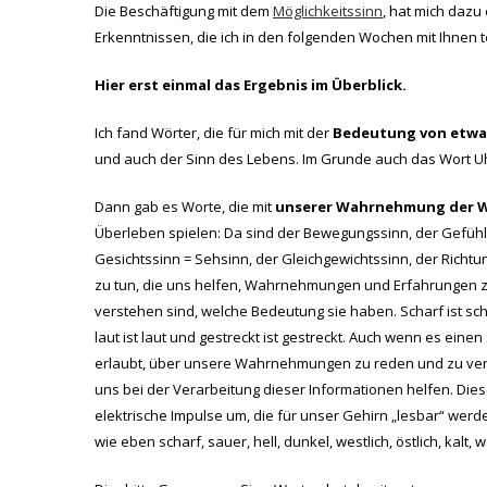
Die Beschäftigung mit dem
Möglichkeitssinn
, hat mich daz
Erkenntnissen, die ich in den folgenden Wochen mit Ihnen t
Hier erst einmal das Ergebnis im Überblick.
Ich fand Wörter, die für mich mit der
Bedeutung von etwa
und auch der Sinn des Lebens. Im Grunde auch das Wort Uhr
Dann gab es Worte, die mit
unserer Wahrnehmung der W
Überleben spielen: Da sind der Bewegungssinn, der Gefühl
Gesichtssinn = Sehsinn, der Gleichgewichtssinn, der Richtu
zu tun, die uns helfen, Wahrnehmungen und Erfahrungen zu
verstehen sind, welche Bedeutung sie haben. Scharf ist schar
laut ist laut und gestreckt ist gestreckt. Auch wenn es ein
erlaubt, über unsere Wahrnehmungen zu reden und zu ver
uns bei der Verarbeitung dieser Informationen helfen. Dies
elektrische Impulse um, die für unser Gehirn „lesbar“ wer
wie eben scharf, sauer, hell, dunkel, westlich, östlich, kalt, 