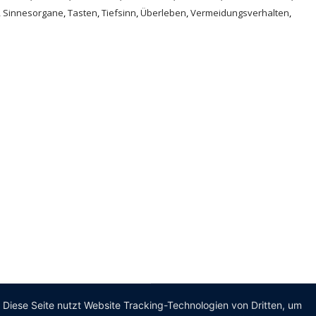
,
Sinnesorgane
,
Tasten
,
Tiefsinn
,
Überleben
,
Vermeidungsverhalten
,
Diese Seite nutzt Website Tracking-Technologien von Dritten, um