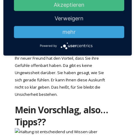
Erinnerungsreaktionen umzugehen. Dafür ist die
Akzeptieren
Therapie da. Oder zumindest ist das mein Ansatz
für eine Traumatherapie. Das heißt nicht, dass es
Verweigern
schnell geht. Aber es sollte für die betroffene
Person wahrnehmbar sein, dass sie etwas lernt,
mehr
um besser mit den Folgen der traumatischen
Erfahrung umzugehen.
Powered by
Ihr neuer Freund hat den Vorteil, dass Sie ihre
Gefühle offenbart haben. Da gibt es keine
Ungewissheit darüber. Sie haben gesagt, wie Sie
sich gerade fühlen. Er kann Ihnen diese Auskunft
nicht so klar geben. Das heißt, für Sie bleibt die
Unsicherheit bestehen.
Mein Vorschlag, also…
Tipps??