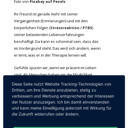
Foto von
Pixabay auf Pexels
Ihr Freund ist gerade mehr mit seiner
Vergangenheit (Erinnerungen) und mit den
körperlichen Folgen (
Stressreaktion / PTBS
)
seiner belastenden Lebenserfahrungen
beschäftigt. Da kann es schonmal sein, dass das
im Vordergrund steht. Das wird sich ändern, wenn
er lernt, was er in der Therapie lernen will.
Gefühle spüren wir, wenn wir präsent im Leben
sind. Als Menschen haben wir die Möglichkeit,
Gefühle auf ganz unterschiedliche Weise
nicht
zu
Diese Seite nutzt Website Tracking-Technologien von
spüren. Wir können sie ignorieren/wegdrücken
Dritten, um ihre Dienste anzubieten, stetig zu
oder unser Hirn schützt und vor zu viel Gefühl,
verbessern und Werbung entsprechend der Interessen
sprich Erregung. Letzteres kommt bei
der Nutzer anzuzeigen. Ich bin damit einverstanden
und kann meine Einwilligung jederzeit mit Wirkung für
traumatischen Erfahrungen öfter mal vor.
die Zukunft widerrufen oder ändern.
Letztendlich geht es aber nur darum zu lernen, mit
diesen Gefühlen und mit den