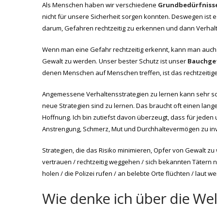
Als Menschen haben wir verschiedene
Grundbedürfniss
nicht für unsere Sicherheit sorgen konnten. Deswegen ist e
darum, Gefahren rechtzeitig zu erkennen und dann Verhal
Wenn man eine Gefahr rechtzeitig erkennt, kann man auch r
Gewalt zu werden. Unser bester Schutz ist unser
Bauchge
denen Menschen auf Menschen treffen, ist das rechtzeitig
Angemessene Verhaltensstrategien zu lernen kann sehr s
neue Strategien sind zu lernen. Das braucht oft einen lange
Hoffnung. Ich bin zutiefst davon überzeugt, dass für jeden un
Anstrengung, Schmerz, Mut und Durchhaltevermögen zu inv
Strategien, die das Risiko minimieren, Opfer von Gewalt zu
vertrauen / rechtzeitig weggehen / sich bekannten Tätern n
holen / die Polizei rufen / an belebte Orte flüchten / laut w
Wie denke ich über die Wel