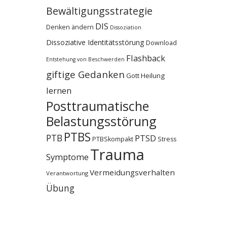
Bewältigungsstrategie
DIS
Denken ändern
Dissoziation
Dissoziative Identitätsstörung
Download
Flashback
Entstehung von Beschwerden
giftige Gedanken
Gott
Heilung
lernen
Posttraumatische
Belastungsstörung
PTBS
PTB
PTSD
PTBSkompakt
Stress
Trauma
Symptome
Vermeidungsverhalten
Verantwortung
Übung