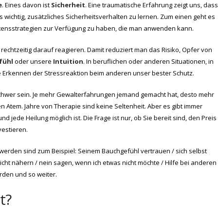
e
. Eines davon ist
Sicherheit
. Eine traumatische Erfahrung zeigt uns, dass
s wichtig, zusätzliches Sicherheitsverhalten zu lernen. Zum einen geht es
tensstrategien zur Verfügung zu haben, die man anwenden kann.
echtzeitig darauf reagieren. Damit reduziert man das Risiko, Opfer von
fühl
oder unsere
Intuition
. In beruflichen oder anderen Situationen, in
e Erkennen der Stressreaktion beim anderen unser bester Schutz.
chwer sein. Je mehr Gewalterfahrungen jemand gemacht hat, desto mehr
n Atem. Jahre von Therapie sind keine Seltenheit. Aber es gibt immer
d jede Heilung möglich ist. Die Frage ist nur, ob Sie bereit sind, den Preis 
estieren.
 werden sind zum Beispiel: Seinem Bauchgefühl vertrauen / sich selbst
icht nähern / nein sagen, wenn ich etwas nicht möchte / Hilfe bei anderen
erden und so weiter.
t?