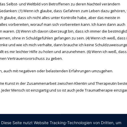
as Selbst- und Weltbild von Betroffenen zu deren Nachteil verändern
che Gedanken: (1) Wenn ich glaube, dass Gefahren zum Leben dazu gehören,
ch glaube, dass ich nicht alles unter Kontrolle habe, aber das meiste in
lles vorbereiten, worauf man sich vorbereiten kann. Ich kann dann auch
n waren. (3) Wenn ich davon überzeugt bin, dass ich immer die bestmögli
ernen, ohne in Schuldgefühlen gefangen zu sein. (4) Wenn ich weiß, dass 
h denke und wie ich mich verhalte, dann brauche ich keine Schuldzuweisung
fällt es mir leichter Hilfe zu holen und anzunehmen. (6) Wenn ich weiß, dass
einen Vertrauensvorschuss zu geben.
hen, auch mit negativen oder belastenden Erfahrungen umzugehen.
Die Kunst in der Zusammenarbeit zwischen Klientin und Therapeutin best
eder Mensch ist einzigartig und so ist auch jede Traumatherapie einzigar
traumatische Belastungsstörung
,
PTBS
,
Selbstbild
,
Sicherheit
,
Trauma
,
Traumatherapie
,
Diese Seite nutzt Website Tracking-Technologien von Dritten, um