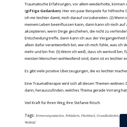
Traumatische Erfahrungen, vor allem wiederholte, können d
(
giftige Gedanken
). Hier ein paar Beispiele für hilfrei
ich mir leichter damit, mich darauf vorzubereiten. (2) Wenn i
meinem Leben beeinflussen kann, dann kann ich mich auf a
akzeptieren, wenn Dinge geschehen, die nicht zu verhinder
Entscheidung treffe, dann kann ich aus der Vergangenheit l
allein dafür verantwortlich bin, wie ich mich fühle, was ic
mehr und bin frei. (5) Wenn ich weiß, dass ich wertvoll bin, 
meisten Menschen wohlwollend sind, dann ist es leichter 
Es gibt viele positive Überzeugungen, die es leichter mac
Eine Traumatherapie wird sich all diesen Themen widmen. 
darin, herauszufinden, welches Thema gerade Vorrang hat. J
Viel Kraft für Ihren Weg, Ihre Stefanie Rösch
Tags:
Erinnerungsattacken
,
Fehlalarm
,
Flashback
,
Grundbedürfnis
,
Post
Weltbild