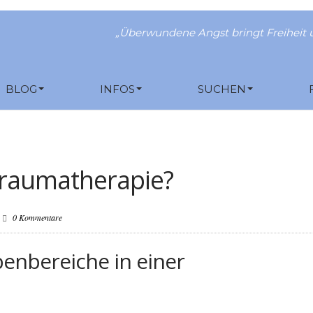
„Überwundene Angst bringt Freiheit u
BLOG
INFOS
SUCHEN
 Traumatherapie?
0 Kommentare
benbereiche in einer