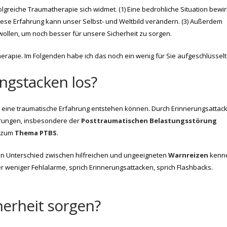
lgreiche Traumatherapie sich widmet. (1) Eine bedrohliche Situation bewir
Diese Erfahrung kann unser Selbst- und Weltbild verändern. (3) Außerdem
 wollen, um noch besser für unsere Sicherheit zu sorgen.
erapie. Im Folgenden habe ich das noch ein wenig für Sie aufgeschlüsselt
ngstacken los?
h eine traumatische Erfahrung entstehen können. Durch Erinnerungsattac
rungen, insbesondere der
Posttraumatischen Belastungsstörung
e zum
Thema PTBS
.
n Unterschied zwischen hilfreichen und ungeeigneten
Warnreizen
kenn
r weniger Fehlalarme, sprich Erinnerungsattacken, sprich Flashbacks.
herheit sorgen?