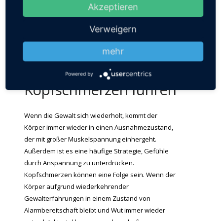
Akzeptieren
abgeschaltet. Als Erwachsener kann einem dann
noch etwas einfallen, was einem hilft. Als Kind geht
Verweigern
das nicht, weil es keine funktionierende Strategie
gibt.
mehr
Wiederholung kann zu
Powered by
Kopfschmerzen führen
Wenn die Gewalt sich wiederholt, kommt der
Körper immer wieder in einen Ausnahmezustand,
der mit großer Muskelspannung einhergeht.
Außerdem ist es eine häufige Strategie, Gefühle
durch Anspannung zu unterdrücken.
Kopfschmerzen können eine Folge sein. Wenn der
Körper aufgrund wiederkehrender
Gewalterfahrungen in einem Zustand von
Alarmbereitschaft bleibt und Wut immer wieder