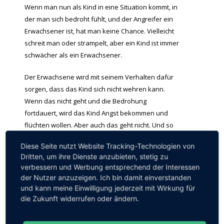
Wenn man nun als Kind in eine Situation kommt, in
der man sich bedroht fühlt, und der Angreifer ein
Erwachsener ist, hat man keine Chance. Vielleicht
schreit man oder strampelt, aber ein Kind ist immer
schwächer als ein Erwachsener.
Der Erwachsene wird mit seinem Verhalten dafür
sorgen, dass das Kind sich nicht wehren kann.
Wenn das nicht geht und die Bedrohung
fortdauert, wird das Kind Angst bekommen und
flüchten wollen. Aber auch das geht nicht. Und so
ist es der Gewalt des Erwachsenen ausgeliefert.
Diese Seite nutzt Website Tracking-Technologien von
Bekommt Todesangst, fühlt sich ohnmächtig und
Dritten, um ihre Dienste anzubieten, stetig zu
dann schaltet das Gehirn um in die
verbessern und Werbung entsprechend der Interessen
Notabschaltung. Das Kind kommt in einen von drei
der Nutzer anzuzeigen. Ich bin damit einverstanden
Zuständen. Entweder es reagiert panisch, schreit
und kann meine Einwilligung jederzeit mit Wirkung für
und weint bis zur Bewusstlosigkeit, oder kommt in
die Zukunft widerrufen oder ändern.
die Schreckstarre und kann sich nicht mehr rühren.
Im dritten Zustand werden alle Gefühle