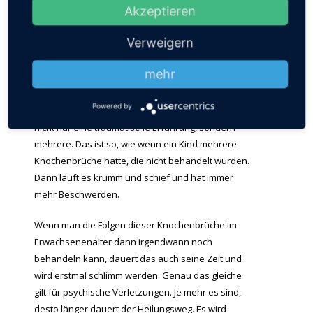
genauso.
Akzeptieren
Eine traumatische Erfahrung
Verweigern
wird in der Regel nicht sofort
begleitet
mehr
Wenn es zu so schwerwiegenden Symptomen wie
Powered by
bei Ihnen kommt, dann gab es sehr wahrscheinlich
nicht nur eine traumatische Erfahrung, sondern
mehrere. Das ist so, wie wenn ein Kind mehrere
Knochenbrüche hatte, die nicht behandelt wurden.
Dann läuft es krumm und schief und hat immer
mehr Beschwerden.
Wenn man die Folgen dieser Knochenbrüche im
Erwachsenenalter dann irgendwann noch
behandeln kann, dauert das auch seine Zeit und
wird erstmal schlimm werden. Genau das gleiche
gilt für psychische Verletzungen. Je mehr es sind,
desto länger dauert der Heilungsweg. Es wird