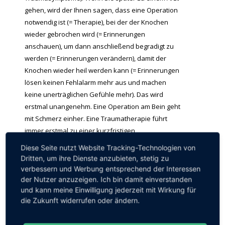
gehen, wird der Ihnen sagen, dass eine Operation
notwendig ist (= Therapie), bei der der Knochen
wieder gebrochen wird (= Erinnerungen
anschauen), um dann anschließend begradigt zu
werden (= Erinnerungen verändern), damit der
Knochen wieder heil werden kann (= Erinnerungen
lösen keinen Fehlalarm mehr aus und machen
keine unerträglichen Gefühle mehr). Das wird
erstmal unangenehm. Eine Operation am Bein geht
mit Schmerz einher. Eine Traumatherapie führt
immer erstmal zu einer kurzfristigen
Verschlechterung der Beschwerden und vor allem
Diese Seite nutzt Website Tracking-Technologien von
zu starken Gefühlen.
Dritten, um ihre Dienste anzubieten, stetig zu
verbessern und Werbung entsprechend der Interessen
Das heißt, auch bei einem unbehandelten und
der Nutzer anzuzeigen. Ich bin damit einverstanden
krumm zusammengewachsenen Knochenbruch,
und kann meine Einwilligung jederzeit mit Wirkung für
die Zukunft widerrufen oder ändern.
haben Sie erstmal Schmerzen, bevor Sie wieder
gesund werden. Bei einer Traumatherapie ist das