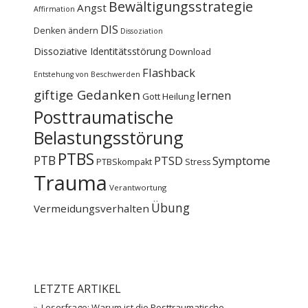
Bewältigungsstrategie
Angst
Affirmation
DIS
Denken ändern
Dissoziation
Dissoziative Identitätsstörung
Download
Flashback
Entstehung von Beschwerden
giftige Gedanken
lernen
Gott
Heilung
Posttraumatische
Belastungsstörung
PTBS
PTB
PTSD
Symptome
PTBSkompakt
Stress
Trauma
Verantwortung
Übung
Vermeidungsverhalten
LETZTE ARTIKEL
Leserfrage: Warum ist die Posttraumatische