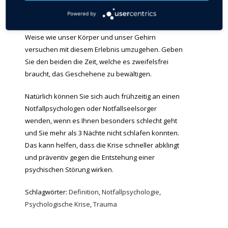
dazu erst nach 4 bis 6 Wochen. Es ist völlig normal
einige Symptome nach einem belastenden
Powered by
Ereignis an sich zu entdecken. Das ist die Art und
Weise wie unser Körper und unser Gehirn
versuchen mit diesem Erlebnis umzugehen. Geben
Sie den beiden die Zeit, welche es zweifelsfrei
braucht, das Geschehene zu bewältigen.
Natürlich können Sie sich auch frühzeitig an einen
Notfallpsychologen oder Notfallseelsorger
wenden, wenn es Ihnen besonders schlecht geht
und Sie mehr als 3 Nächte nicht schlafen konnten.
Das kann helfen, dass die Krise schneller abklingt
und präventiv gegen die Entstehung einer
psychischen Störung wirken.
Schlagwörter:
Definition
,
Notfallpsychologie
,
Psychologische Krise
,
Trauma