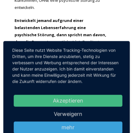
klarkommen, OHNE eine psychische Störung zu
entwickeln.
Entwickelt jemand aufgrund einer
belastenden Lebenserfahrung eine
psychische Störung, dann spricht man davon,
dass die Person traumatisiert ist.
Das lässt
sich meist erst Wochen nach der
Diese Seite nutzt Website Tracking-Technologien von
Belastungssituation feststellen.
Dritten, um ihre Dienste anzubieten, stetig zu
verbessern und Werbung entsprechend der Interessen
der Nutzer anzuzeigen. Ich bin damit einverstanden
Wenn Ihnen also etwas passiert ist, geben Sie sich
und kann meine Einwilligung jederzeit mit Wirkung für
die Zeit, mit der Belastung umzugehen und sich an
die Zukunft widerrufen oder ändern.
die Veränderung, die dadurch eingetreten ist, zu
gewöhnen und sie zu bewältigen. Lassen Sie sich
wenige Tage nach dem Ereignis von niemandem
Akzeptieren
einreden, Sie wären traumatisiert. Diese
Einschätzung kann nur eine Fachperson
Verweigern
vornehmen (dazu gehören qualifizierte
Psychotherapeuten und qualifizierte Ärzte) und
mehr