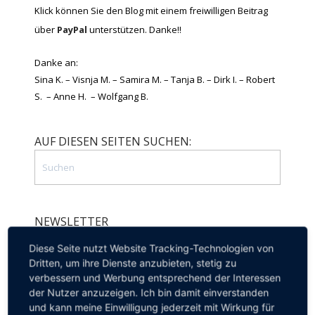
Klick können Sie den Blog mit einem freiwilligen Beitrag
über
PayPal
unterstützen. Danke!!
Danke an:
Sina K. – Visnja M. – Samira M. – Tanja B. – Dirk I. – Robert
S. – Anne H. – Wolfgang B.
AUF DIESEN SEITEN SUCHEN:
NEWSLETTER
Diese Seite nutzt Website Tracking-Technologien von
Dritten, um ihre Dienste anzubieten, stetig zu
verbessern und Werbung entsprechend der Interessen
Melden Sie sich zu unserem Newsletter
der Nutzer anzuzeigen. Ich bin damit einverstanden
an, um auf dem Laufenden zu bleiben.
und kann meine Einwilligung jederzeit mit Wirkung für