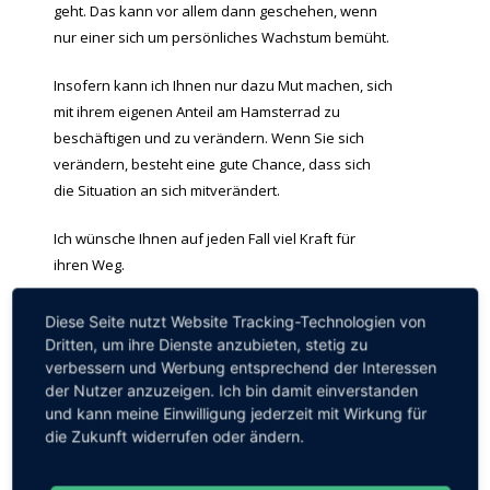
geht. Das kann vor allem dann geschehen, wenn
nur einer sich um persönliches Wachstum bemüht.
Insofern kann ich Ihnen nur dazu Mut machen, sich
mit ihrem eigenen Anteil am Hamsterrad zu
beschäftigen und zu verändern. Wenn Sie sich
verändern, besteht eine gute Chance, dass sich
die Situation an sich mitverändert.
Ich wünsche Ihnen auf jeden Fall viel Kraft für
ihren Weg.
Ihre Stefanie Rösch
Diese Seite nutzt Website Tracking-Technologien von
Dritten, um ihre Dienste anzubieten, stetig zu
verbessern und Werbung entsprechend der Interessen
Wenn Ihnen meine Seiten Unterstützung sind,
der Nutzer anzuzeigen. Ich bin damit einverstanden
freue auch ich mich über eine freiwillige Gabe.
und kann meine Einwilligung jederzeit mit Wirkung für
die Zukunft widerrufen oder ändern.
Sie können diese Internetseite und im Besonderen
diesen Blog über meinen
PayPal-Link
fördern.