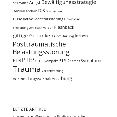
Bewältigungsstrategie
Angst
Affirmation
DIS
Denken ändern
Dissoziation
Dissoziative Identitätsstörung
Download
Flashback
Entstehung von Beschwerden
giftige Gedanken
lernen
Gott
Heilung
Posttraumatische
Belastungsstörung
PTBS
PTB
PTSD
Symptome
PTBSkompakt
Stress
Trauma
Verantwortung
Übung
Vermeidungsverhalten
LETZTE ARTIKEL
Leserfrage: Warum ist die Posttraumatische