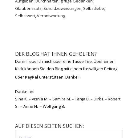
Aufgeben
,
Durchhalten
,
giftige Gedanken
,
Glaubenssatz
,
Schuldzuweisungen
,
Selbstliebe
,
Selbstwert
,
Verantwortung
DER BLOG HAT IHNEN GEHOLFEN?
Dann freue ich mich über eine Tasse Tee. Über einen
Klick können Sie den Blog mit einem freiwilligen Beitrag
über
PayPal
unterstützen. Danke!!
Danke an:
Sina K. – Visnja M. – Samira M. – Tanja B. – Dirk I. – Robert
S. – Anne H. – Wolfgang B.
AUF DIESEN SEITEN SUCHEN: