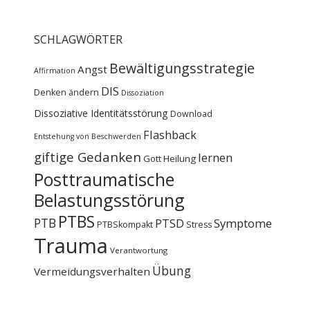
SCHLAGWÖRTER
Bewältigungsstrategie
Angst
Affirmation
DIS
Denken ändern
Dissoziation
Dissoziative Identitätsstörung
Download
Flashback
Entstehung von Beschwerden
giftige Gedanken
lernen
Gott
Heilung
Posttraumatische
Belastungsstörung
PTBS
PTB
PTSD
Symptome
PTBSkompakt
Stress
Trauma
Verantwortung
Übung
Vermeidungsverhalten