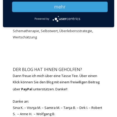
StärkenAnkreuzen_Liste
mehr
Schlagwörter:
Bewältigungsstrategie
,
Download
,
Entstehung von Beschwerden
,
giftige Gedanken
,
Powered by
Grundbeduerfniskompakt
,
Grundbedürfnis
,
Schematherapie
,
Selbstwert
,
Überlebensstrategie
,
Wertschätzung
DER BLOG HAT IHNEN GEHOLFEN?
Dann freue ich mich über eine Tasse Tee. Über einen
Klick können Sie den Blog mit einem freiwilligen Beitrag
über
PayPal
unterstützen. Danke!!
Danke an:
Sina K. – Visnja M. – Samira M. – Tanja B. – Dirk I. – Robert
S. – Anne H. – Wolfgang B.