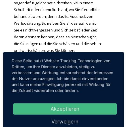
sogar dafür gelobt hat. Schreiben Sie in einem
Schulheft oder einem Buch auf, wo Sie freundlich
behandelt werden, denn das ist Ausdruck von
Wertschätzung. Schreiben Sie all das auf, damit
Sie es nicht vergessen und Sich selbst jeder Zeit
daran erinnern können, dass es Menschen gibt,
die Sie mögen und die Sie schätzen und die sehen
und wertschätzen, was Sie können.
Diese Seite nutzt Website Tracking-Technologien von
Fertigen Sie Sich eine Liste an, was Sie alles
Dritten, um ihre Dienste anzubieten, stetig zu
können (siehe Download, wie auch in
PTBS 10
verbessern und Werbung entsprechend der Interessen
beschrieben), damit Sie Sich immer wieder selbst
der Nutzer anzuzeigen. Ich bin damit einverstanden
daran erinnern können, was Sie schon alles
und kann meine Einwilligung jederzeit mit Wirkung für
können.
die Zukunft widerrufen oder ändern.
Weiter mit
Grundbedürfnisse 6
.
Akzeptieren
Download
Verweigern