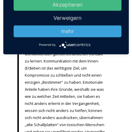
Akzeptieren
Verweigern
Anregung: (Hoch-)Emotionale Anteile als
„Hausbesetzer“ zu bezeichnen erscheint mir
mehr
nicht als der passende Begriff. Ein Ziel für
Menschen mit Stimmen-Erleben aus dem
Powered by
dissoziativem Spektrum ist, einen
wohlwollenden gemeinschaftlichen Kontakt
zu lernen. Kommunikation mit dem Innen-
(Er)leben ist das wichtigste Ziel, um
Kompromisse zu schließen und nicht einen
einzigen „Bestimmer“ zu haben. Emotionale
Anteile haben ihre Gründe, weshalb sie was
wie zu welcher Zeit mitteilen, sie haben es
nicht anders erlernt in der Vergangenheit,
wissen sich nicht anders zu helfen, können
sich nicht anders ausdrücken, übernahmen
„alte Schallplatten“ von toxischen Menschen
und geben sie ungefiltert wieder. Ungewollte