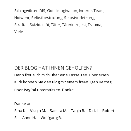
Schlagwörter:
DIS
,
Gott
,
Imagination
,
Inneres Team
,
Notwehr
,
Selbstbestrafung
,
Selbstverletzung
,
Straftat
,
Suizidalität
,
Täter
,
Täterintrojekt
,
Trauma
,
Viele
DER BLOG HAT IHNEN GEHOLFEN?
Dann freue ich mich über eine Tasse Tee. Über einen
Klick können Sie den Blog mit einem freiwilligen Beitrag
über
PayPal
unterstützen. Danke!!
Danke an:
Sina K. – Visnja M. – Samira M. – Tanja B. – Dirk I. – Robert
S. – Anne H. – Wolfgang B.