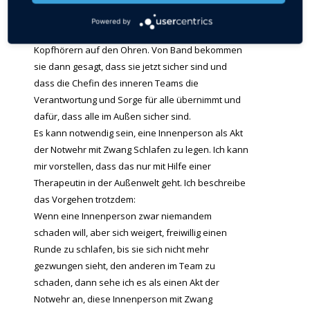
schlafen und sich ausruhen können. Wenn sie
möchten können sie für eine begrenzte Zeit
Powered by
schlafen und wenn sie möchten auch mit
Kopfhörern auf den Ohren. Von Band bekommen
sie dann gesagt, dass sie jetzt sicher sind und
dass die Chefin des inneren Teams die
Verantwortung und Sorge für alle übernimmt und
dafür, dass alle im Außen sicher sind.
Es kann notwendig sein, eine Innenperson als Akt
der Notwehr mit Zwang Schlafen zu legen. Ich kann
mir vorstellen, dass das nur mit Hilfe einer
Therapeutin in der Außenwelt geht. Ich beschreibe
das Vorgehen trotzdem:
Wenn eine Innenperson zwar niemandem
schaden will, aber sich weigert, freiwillig einen
Runde zu schlafen, bis sie sich nicht mehr
gezwungen sieht, den anderen im Team zu
schaden, dann sehe ich es als einen Akt der
Notwehr an, diese Innenperson mit Zwang