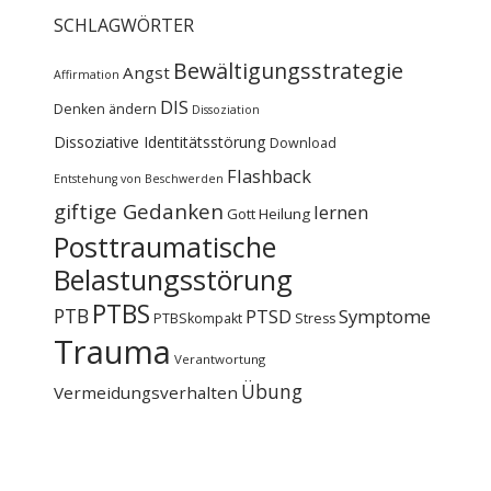
SCHLAGWÖRTER
Bewältigungsstrategie
Angst
Affirmation
DIS
Denken ändern
Dissoziation
Dissoziative Identitätsstörung
Download
Flashback
Entstehung von Beschwerden
giftige Gedanken
lernen
Gott
Heilung
Posttraumatische
Belastungsstörung
PTBS
PTB
PTSD
Symptome
PTBSkompakt
Stress
Trauma
Verantwortung
Übung
Vermeidungsverhalten