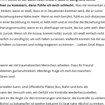
achen zu kümmern, dann fühle ich mich schlecht.
Was mir momentan 
 trinken, wenn er weiß, dass er in Situationen kommen wird, die er sonst
eziehung keine Nähe mehr. Wenn er mich berührt, fühlt es sich distanzier
 in einer Beziehung. Er meint, er liebt mich und er möchte die Beziehung mit
nnäherungsversuche, wenn er es überhaupt versucht, die tun sehr weh. We
 zurück. Wenn ich ihn küsse, kommt nichts zurück. Ich weiß einfach nicht
erlich zu unruhig ist, um sich fallen zu lassen. Vielleicht können Sie mir a
ht halten zu können und richtig reagieren zu können … Lieben Gruß Maya
n, wenn wir mit traumatisierten Menschen arbeiten. Dass Ihr Freund
oblemen gut beschrieben. Allerdings frage ich mich bei manchen
lären sind.
rstellen kann, sind Öffentliche Plätze, Bus, Bahn und Kino als
kann der Versuch sein, ein Gefühl von Kontrolle wiederherzustellen.
äre es die Angst vor den Erinnerungen und davor, die Kontrolle zu verlier
ohol zu bekämpfen ist weithin bekannt. Es liegt nahe Alkohol zu trinken