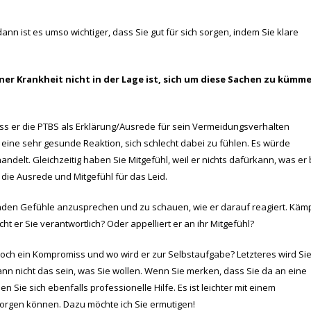
dann ist es umso wichtiger, dass Sie gut für sich sorgen, indem Sie klare
ner Krankheit nicht in der Lage ist, sich um diese Sachen zu kümme
 dass er die PTBS als Erklärung/Ausrede für sein Vermeidungsverhalten
 eine sehr gesunde Reaktion, sich schlecht dabei zu fühlen. Es würde
delt. Gleichzeitig haben Sie Mitgefühl, weil er nichts dafürkann, was er 
 die Ausrede und Mitgefühl für das Leid.
enden Gefühle anzusprechen und zu schauen, wie er darauf reagiert. Käm
cht er Sie verantwortlich? Oder appelliert er an ihr Mitgefühl?
noch ein Kompromiss und wo wird er zur Selbstaufgabe? Letzteres wird Si
nn nicht das sein, was Sie wollen. Wenn Sie merken, dass Sie da an eine
ie sich ebenfalls professionelle Hilfe. Es ist leichter mit einem
sorgen können. Dazu möchte ich Sie ermutigen!