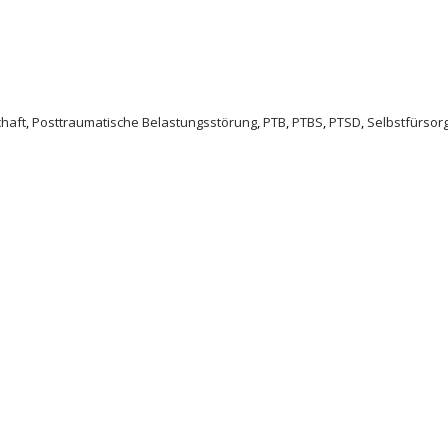
chaft
,
Posttraumatische Belastungsstörung
,
PTB
,
PTBS
,
PTSD
,
Selbstfürsor