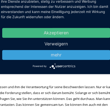
ihre Dienste anzubieten, stetig zu verbessern und Werbung
nerungsattacke
) mehr auszulösen. Dabei hilft eine Traumatherapie.
entsprechend der Interessen der Nutzer anzuzeigen. Ich bin damit
einverstanden und kann meine Einwilligung jederzeit mit Wirkung
h alle Reaktionen und Probleme durch den Bundeswehreinsatz erklärt werden
für die Zukunft widerrufen oder ändern.
h zu wenig weiß. Dafür braucht es die angestrebte und hoffentlich begonn
Akzeptieren
iehen. Menschen, die traumatisiert sind, bringen ihr Umfeld immer wieder 
beschreiben. Sie möchten eine gesunde, gleichberechtigte und führsorglich
Verweigern
stimmt. Das ist auf Dauer anspruchsvoll.
mehr
en Heilungsweg verantwortlich ist. Wenn er nicht hart daran arbeitet, ges
ngst und damit im Vermeidungsverhalten bleibt, dann kann das Gehirn nich
Powered by
 denkt. Es kann auch nicht lernen, dass Ihr Freund besser für seine Sicherh
ssen und ihm die Verantwortung für seine Beschwerden lassen. Nur er k
die Forderung stellen, dass er sich darum bemüht. Solange er sich bemüht
d fragen Sie, wie Sie ihn unterstützen können. Das geht durchaus. Man kan
erantasten. Das können Sie gemeinsam tun. Sie können ihm auch mit den