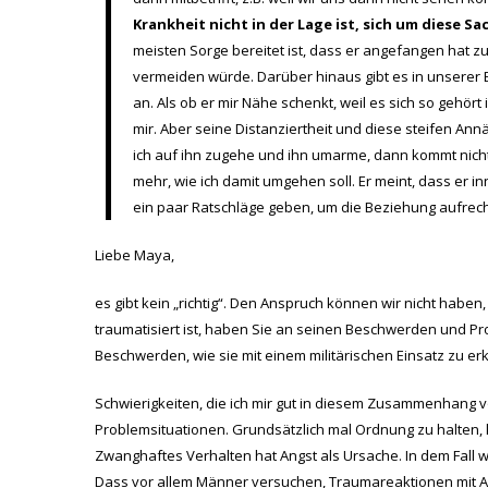
Krankheit nicht in der Lage ist, sich um diese S
meisten Sorge bereitet ist, dass er angefangen hat zu
vermeiden würde. Darüber hinaus gibt es in unserer B
an. Als ob er mir Nähe schenkt, weil es sich so gehört
mir. Aber seine Distanziertheit und diese steifen A
ich auf ihn zugehe und ihn umarme, dann kommt nichts
mehr, wie ich damit umgehen soll. Er meint, dass er inn
ein paar Ratschläge geben, um die Beziehung aufrec
Liebe Maya,
es gibt kein „richtig“. Den Anspruch können wir nicht habe
traumatisiert ist, haben Sie an seinen Beschwerden und Pr
Beschwerden, wie sie mit einem militärischen Einsatz zu erk
Schwierigkeiten, die ich mir gut in diesem Zusammenhang vo
Problemsituationen. Grundsätzlich mal Ordnung zu halten, 
Zwanghaftes Verhalten hat Angst als Ursache. In dem Fall w
Dass vor allem Männer versuchen, Traumareaktionen mit Alk