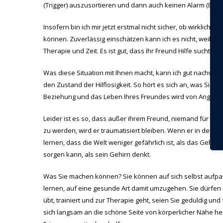
(Trigger) auszusortieren und dann auch keinen Alarm (
Erin
Insofern bin ich mir jetzt erstmal nicht sicher, ob wirklic
können. Zuverlässig einschätzen kann ich es nicht, weil ic
Therapie und Zeit. Es ist gut, dass Ihr Freund Hilfe sucht.
Was diese Situation mit Ihnen macht, kann ich gut nachvollz
den Zustand der Hilflosigkeit. So hört es sich an, was Sie 
Beziehung und das Leben Ihres Freundes wird von Angst be
Leider ist es so, dass außer ihrem Freund, niemand für sein
zu werden, wird er traumatisiert bleiben. Wenn er in der A
lernen, dass die Welt weniger gefährlich ist, als das Gehirn
sorgen kann, als sein Gehirn denkt.
Was Sie machen können? Sie können auf sich selbst aufpa
lernen, auf eine gesunde Art damit umzugehen. Sie dürfen 
übt, trainiert und zur Therapie geht, seien Sie geduldig un
sich langsam an die schöne Seite von körperlicher Nähe h