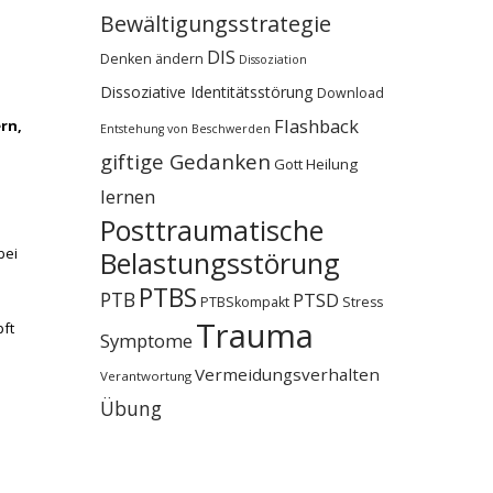
Bewältigungsstrategie
DIS
Denken ändern
Dissoziation
Dissoziative Identitätsstörung
Download
Flashback
rn,
Entstehung von Beschwerden
giftige Gedanken
Gott
Heilung
lernen
Posttraumatische
bei
Belastungsstörung
PTBS
PTB
PTSD
PTBSkompakt
Stress
Trauma
pft
Symptome
Vermeidungsverhalten
Verantwortung
e
Übung