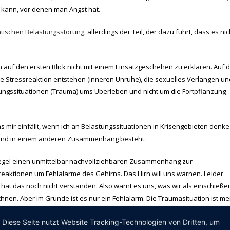
 kann, vor denen man Angst hat.
tischen Belastungsstörung
, allerdings der Teil, der dazu führt, dass es nic
h auf den ersten Blick nicht mit einem Einsatzgeschehen zu erklären. Auf 
te Stressreaktion entstehen (inneren Unruhe), die sexuelles Verlangen un
rohungssituationen (Trauma) ums Überleben und nicht um die Fortpflanzung
s mir einfällt, wenn ich an Belastungssituationen in Krisengebieten denke
er und in einem anderen Zusammenhang besteht.
 Regel einen unmittelbar nachvollziehbaren Zusammenhang zur
areaktionen um Fehlalarme des Gehirns. Das Hirn will uns warnen. Leider
 hat das noch nicht verstanden. Also warnt es uns, was wir als einschieß
nen. Aber im Grunde ist es nur ein Fehlalarm. Die Traumasituation ist me
 leben hier in Deutschland nicht im Krieg. Die Gefahren, die wir hier habe
Diese Seite nutzt Website Tracking-Technologien von Dritten, um
s erstmal nicht unterscheiden. Aber es kann lernen, ungeeignete Warnrei