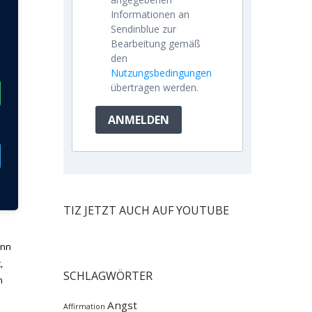
Informationen an
Sendinblue zur
Bearbeitung gemäß
ene
den
Nutzungsbedingungen
übertragen werden.
in
ANMELDEN
e
und
t
eit
TIZ JETZT AUCH AUF YOUTUBE
ann
,
SCHLAGWÖRTER
n
Angst
Affirmation