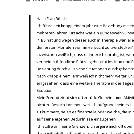
Hallo Frau Rösch,
ich führe seit knapp einem Jahr eine Beziehung mit ei
mehreren Jahren, Ursache war ein Bundeswehr-Einsatz
PTBS hat und wegen dieser auch in Therapie war, aller
den ersten Monaten vor mir versucht zu „verstecken“
Inzwischen weiß ich, dass er innerlich unruhig ist, w
vermeidet öffentliche Plätze, geht nicht ins Kino und
Beziehung durch all solche Situationen durchgekämpf
Nach knapp einem Jahr weiß ich nicht mehr weiter. Er 
eingesehen, dass eine weitere Therapie in der Tageskl
Situation.
Mein Freund zieht sich oft zurück. Gemeinsame Aktivit
nicht zu Besuch kommen, weil ich aufgrund meines Hu
zu kümmern, seien es finanzielle oder welche, die in
auf seine eigenen Bedürfnisse einzugehen.
Ich stoße an meine Grenzen. Ich ärgere mich oft über
dann mitbetrifft, z.B. weil wir uns dann nicht sehen k