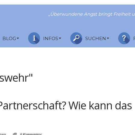
„Überwundene Angst bringt Freiheit u
BLOG
INFOS
SUCHEN
eswehr"
Partnerschaft? Wie kann das
agen
0 Kommentare