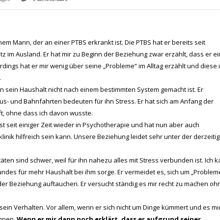
nem Mann, der an einer PTBS erkrankt ist. Die PTBS hat er bereits seit
 im Ausland. Er hat mir zu Beginn der Beziehung zwar erzählt, dass er e
dings hat er mir wenig über seine „Probleme“ im Alltag erzählt und diese 
.
enn sein Haushalt nicht nach einem bestimmten System gemacht ist. Er
 Bus- und Bahnfahrten bedeuten für ihn Stress. Er hat sich am Anfang der
t, ohne dass ich davon wusste.
ist seit einiger Zeit wieder in Psychotherapie und hat nun aber auch
inik hilfreich sein kann. Unsere Beziehung leidet sehr unter der derzeiti
äten sind schwer, weil für ihn nahezu alles mit Stress verbunden ist. Ich 
ndes für mehr Haushalt bei ihm sorge. Er vermeidet es, sich um „Problem
 der Beziehung auftauchen. Er versucht ständig es mir recht zu machen oh
 sein Verhalten. Vor allem, wenn er sich nicht um Dinge kümmert und es mi
önnen.
Wenn er mir dann noch erklärt, dass er aufgrund seiner