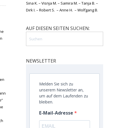
Sina K. – Visnja M. – Samira M. – Tanja B. –
Dirk I. – Robert S. – Anne H. – Wolfgang B.
AUF DIESEN SEITEN SUCHEN:
ine
in
NEWSLETTER
gen
Melden Sie sich zu
unserem Newsletter an,
kann
um auf dem Laufenden zu
e“
bleiben.
ne
E-Mail-Adresse
ch