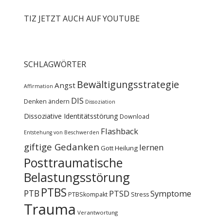
TIZ JETZT AUCH AUF YOUTUBE
SCHLAGWÖRTER
Bewältigungsstrategie
Angst
Affirmation
DIS
Denken ändern
Dissoziation
Dissoziative Identitätsstörung
Download
Flashback
Entstehung von Beschwerden
giftige Gedanken
lernen
Gott
Heilung
Posttraumatische
Belastungsstörung
PTBS
PTB
PTSD
Symptome
PTBSkompakt
Stress
Trauma
Verantwortung