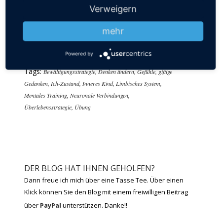
Wenn Sie es sich oft genug vorgestellt haben,
Verweigern
werden Sie trotz Stressreaktion entsprechend
anders handeln. Nicht mehr als kleines, hilfloses
mehr
Kind, sondern als erwachsene Person mit all ihren
Stärken.
Powered by
Tags:
Bewältigungsstrategie
,
Denken ändern
,
Gefühle
,
giftige
Gedanken
,
Ich-Zustand
,
Inneres Kind
,
Limbisches System
,
Mentales Training
,
Neuronale Verbindungen
,
Überlebensstrategie
,
Übung
DER BLOG HAT IHNEN GEHOLFEN?
Dann freue ich mich über eine Tasse Tee. Über einen
Klick können Sie den Blog mit einem freiwilligen Beitrag
über
PayPal
unterstützen. Danke!!