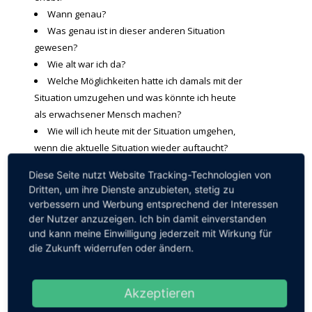
Wann genau?
Was genau ist in dieser anderen Situation
gewesen?
Wie alt war ich da?
Welche Möglichkeiten hatte ich damals mit der
Situation umzugehen und was könnte ich heute
als erwachsener Mensch machen?
Wie will ich heute mit der Situation umgehen,
wenn die aktuelle Situation wieder auftaucht?
Was ist mein konkreter Plan?
Diese Seite nutzt Website Tracking-Technologien von
Was will ich denken?
Dritten, um ihre Dienste anzubieten, stetig zu
Wie will ich handeln?
verbessern und Werbung entsprechend der Interessen
Was will ich sagen?
der Nutzer anzuzeigen. Ich bin damit einverstanden
Wie will ich reagieren?
und kann meine Einwilligung jederzeit mit Wirkung für
Schreiben Sie sich die Antworten auf! (siehe auch –
die Zukunft widerrufen oder ändern.
>
Erinnerungen in die richtige Form bringen
).
Stellen Sie sich immer wieder vor, wie Sie in der
Akzeptieren
heutigen Situation anders reagieren könnten.