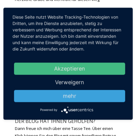
Stefanie Rösch
Diese Seite nutzt Website Tracking-Technologien von
Dritten, um ihre Dienste anzubieten, stetig zu
_________________________
verbessern und Werbung entsprechend der Interessen
Amazonpartnerlink zu
Louise Hay:
Heile deinen
der Nutzer anzuzeigen. Ich bin damit einverstanden
Körper: Seelisch-geistige Gründe für körperliche
und kann meine Einwilligung jederzeit mit Wirkung für
Krankheit
die Zukunft widerrufen oder ändern.
Tags:
Chronischer Schmerz
,
Erinnerungsattacken
,
Fehlalarm
,
Akzeptieren
Flashback
,
Komplexe Posttraumatische Belastungsstörung
,
Körpererinnerung
,
Literaturempfehlung
,
Schmerz
,
Verweigern
Schmerzmittel
mehr
Powered by
DER BLOG HAT IHNEN GEHOLFEN?
Dann freue ich mich über eine Tasse Tee. Über einen
Klick können Sie den Blog mit einem freiwilligen Beitrag