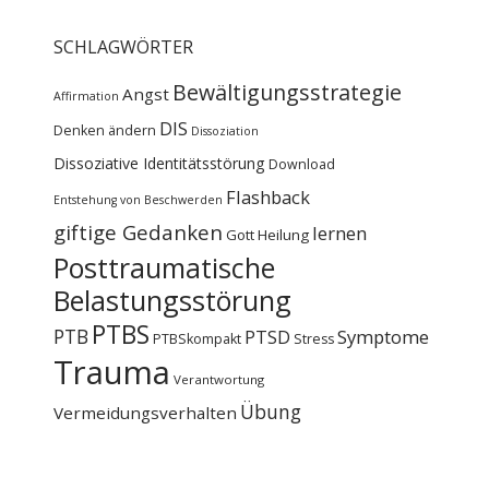
SCHLAGWÖRTER
Bewältigungsstrategie
Angst
Affirmation
DIS
Denken ändern
Dissoziation
Dissoziative Identitätsstörung
Download
Flashback
Entstehung von Beschwerden
giftige Gedanken
lernen
Gott
Heilung
Posttraumatische
Belastungsstörung
PTBS
PTB
PTSD
Symptome
PTBSkompakt
Stress
Trauma
Verantwortung
Übung
Vermeidungsverhalten