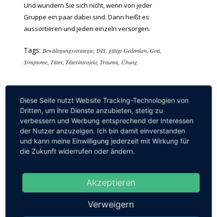
Und wundern Sie sich nicht, wenn von jeder
Gruppe ein paar dabei sind. Dann heißt es
aussortieren und jeden einzeln versorgen.
Tags:
Bewältigungsstrategie
,
DIS
,
giftige Gedanken
,
Gott
,
Symptome
,
Täter
,
Täterintrojekt
,
Trauma
,
Übung
Diese Seite nutzt Website Tracking-Technologien von
Dritten, um ihre Dienste anzubieten, stetig zu
verbessern und Werbung entsprechend der Interessen
DER BLOG HAT IHNEN GEHOLFEN?
der Nutzer anzuzeigen. Ich bin damit einverstanden
Dann freue ich mich über eine Tasse Tee. Über einen
und kann meine Einwilligung jederzeit mit Wirkung für
Klick können Sie den Blog mit einem freiwilligen Beitrag
die Zukunft widerrufen oder ändern.
über
PayPal
unterstützen. Danke!!
Danke an:
Akzeptieren
Sina K. – Visnja M. – Samira M. – Tanja B. – Dirk I. – Robert
Verweigern
S. – Anne H. – Wolfgang B.