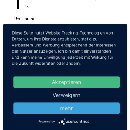
17
)
Und daran:
Da sprach nun Jesus zu den Juden, die an ihn
Diese Seite nutzt Website Tracking-Technologien von
glaubten: Wenn ihr bleiben werdet an
Dritten, um ihre Dienste anzubieten, stetig zu
verbessern und Werbung entsprechend der Interessen
meinem Wort, so seid ihr wahrhaftig meine
der Nutzer anzuzeigen. Ich bin damit einverstanden
Jünger und werdet die Wahrheit erkennen,
und kann meine Einwilligung jederzeit mit Wirkung für
und die Wahrheit wird euch frei machen.
die Zukunft widerrufen oder ändern.
(
Johannes 8, 30–36
)
Das macht mir immer wieder Mut, meinen
Akzeptieren
Wahrheitssinn zu schärfen und für die Wahrheit
einzutreten. Was ist Ihre Methode?
Verweigern
Tags:
Dir glaubt sowieso keiner
,
Du bist selbst schuld
,
Gott
,
mehr
Lüge
,
Täterlüge
,
Wahrheit
,
Wahrheitssinn
Powered by