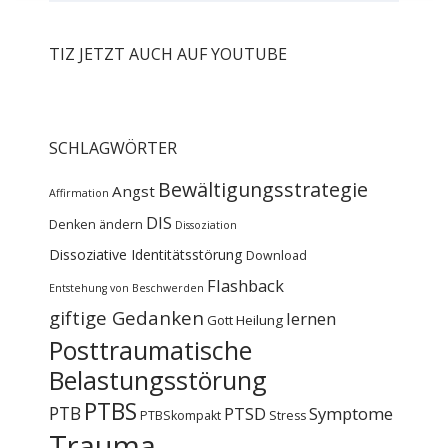
TIZ JETZT AUCH AUF YOUTUBE
SCHLAGWÖRTER
Bewältigungsstrategie
Angst
Affirmation
DIS
Denken ändern
Dissoziation
Dissoziative Identitätsstörung
Download
Flashback
Entstehung von Beschwerden
giftige Gedanken
lernen
Gott
Heilung
Posttraumatische
Belastungsstörung
PTBS
PTB
PTSD
Symptome
PTBSkompakt
Stress
Trauma