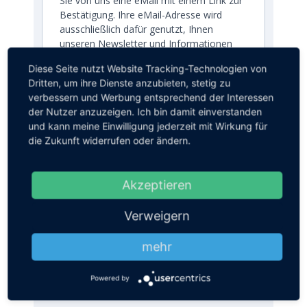
Sie von uns eine eMail mit einem Link zur
Bestätigung. Ihre eMail-Adresse wird
ausschließlich dafür genutzt, Ihnen
unseren Newsletter und Informationen
über das TIZ zu senden. Sie können sich
Diese Seite nutzt Website Tracking-Technologien von
jederzeit über den in jeder E-Mail
Dritten, um ihre Dienste anzubieten, stetig zu
enthaltenen Link abmelden.
verbessern und Werbung entsprechend der Interessen
Wir verwenden Sendinblue als unsere
der Nutzer anzuzeigen. Ich bin damit einverstanden
Marketing-Plattform. Wenn Sie das
und kann meine Einwilligung jederzeit mit Wirkung für
Formular ausfüllen und absenden,
die Zukunft widerrufen oder ändern.
bestätigen Sie, dass die von Ihnen
angegebenen Informationen an
Sendinblue zur Bearbeitung gemäß
Akzeptieren
den
Nutzungsbedingungen
übertragen
werden.
Verweigern
ANMELDEN
mehr
Powered by