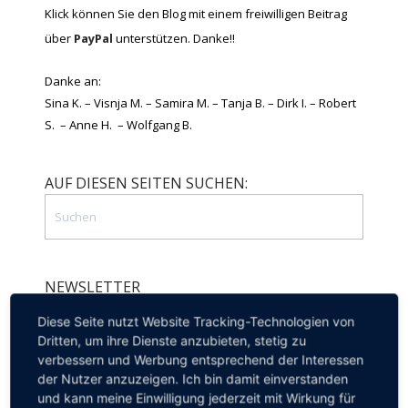
Klick können Sie den Blog mit einem freiwilligen Beitrag
über
PayPal
unterstützen. Danke!!
Danke an:
Sina K. – Visnja M. – Samira M. – Tanja B. – Dirk I. – Robert
S. – Anne H. – Wolfgang B.
AUF DIESEN SEITEN SUCHEN:
NEWSLETTER
Diese Seite nutzt Website Tracking-Technologien von
Dritten, um ihre Dienste anzubieten, stetig zu
verbessern und Werbung entsprechend der Interessen
Melden Sie sich zu unserem Newsletter
der Nutzer anzuzeigen. Ich bin damit einverstanden
an, um auf dem Laufenden zu bleiben.
und kann meine Einwilligung jederzeit mit Wirkung für