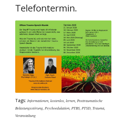
Telefontermin.
Tags:
Informationen
,
kostenlos
,
lernen
,
Posttraumatische
Belastungsstörung
,
Psychoedukation
,
PTBS
,
PTSD
,
Trauma
,
Veranstaltung