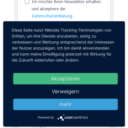
Ich möchte Ihren Newsletter erhalten
und akzeptiere die
Datenschutzerklärung
.
Um sicherzugehen, dass Sie diesen
Diese Seite nutzt Website Tracking-Technologien von
Newsletter abonnieren wollen, erhalten
Dritten, um ihre Dienste anzubieten, stetig zu
Sie von uns eine eMail mit einem Link zur
verbessern und Werbung entsprechend der Interessen
Bestätigung. Ihre eMail-Adresse wird
der Nutzer anzuzeigen. Ich bin damit einverstanden
ausschließlich dafür genutzt, Ihnen
und kann meine Einwilligung jederzeit mit Wirkung für
unseren Newsletter und Informationen
die Zukunft widerrufen oder ändern.
über das TIZ zu senden. Sie können sich
jederzeit über den in jeder E-Mail
enthaltenen Link abmelden.
Akzeptieren
Wir verwenden Sendinblue als unsere
Verweigern
Marketing-Plattform. Wenn Sie das
Formular ausfüllen und absenden,
mehr
bestätigen Sie, dass die von Ihnen
angegebenen Informationen an
Sendinblue zur Bearbeitung gemäß
Powered by
den
Nutzungsbedingungen
übertragen