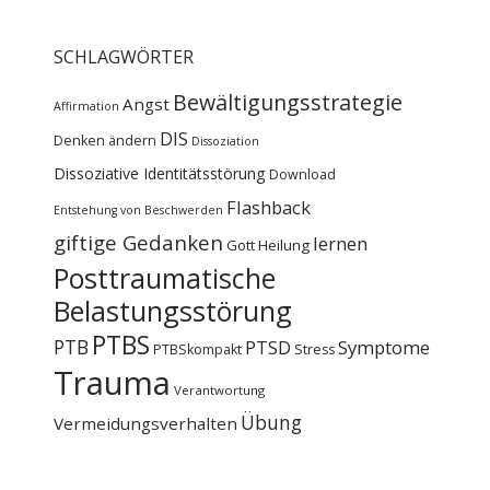
SCHLAGWÖRTER
Bewältigungsstrategie
Angst
Affirmation
DIS
Denken ändern
Dissoziation
Dissoziative Identitätsstörung
Download
Flashback
Entstehung von Beschwerden
giftige Gedanken
lernen
Gott
Heilung
Posttraumatische
Belastungsstörung
PTBS
PTB
PTSD
Symptome
PTBSkompakt
Stress
Trauma
Verantwortung
Übung
Vermeidungsverhalten