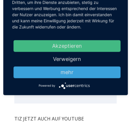
Dritten, um ihre Dienste anzubieten, stetig zu
jederzeit über den in jeder E-Mail
verbessern und Werbung entsprechend der Interessen
enthaltenen Link abmelden.
der Nutzer anzuzeigen. Ich bin damit einverstanden
Wir verwenden Sendinblue als unsere
und kann meine Einwilligung jederzeit mit Wirkung für
Marketing-Plattform. Wenn Sie das
die Zukunft widerrufen oder ändern.
Formular ausfüllen und absenden,
bestätigen Sie, dass die von Ihnen
angegebenen Informationen an
Akzeptieren
Sendinblue zur Bearbeitung gemäß
den
Nutzungsbedingungen
übertragen
Verweigern
werden.
mehr
ANMELDEN
Powered by
TIZ JETZT AUCH AUF YOUTUBE