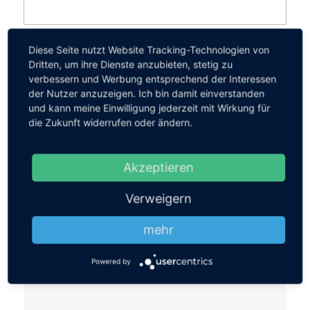
Diese Seite nutzt Website Tracking-Technologien von
Gefunden
listing
1
Dritten, um ihre Dienste anzubieten, stetig zu
verbessern und Werbung entsprechend der Interessen
der Nutzer anzuzeigen. Ich bin damit einverstanden
Fachklinik Heiligenfeld
und kann meine Einwilligung jederzeit mit Wirkung für
die Zukunft widerrufen oder ändern.
Adresse:
Bismarckstr. 36-44, Bad Kissingen
,
97688
Telefon:
0971/84-0
Akzeptieren
Website:
view our site
Telefax:
0971 84-4195
Verweigern
mehr
Powered by