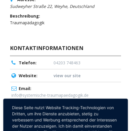
Sudweyher Straße 22, Weyhe, Deutschland
Beschreibung:
Traumapädagogik
KONTAKTINFORMATIONEN
Telefon:
04203 748463
Website:
view our site
Email:
info@systemische-traumapaedagogik.de
Diese Seite nutzt Website Tracking-Technologien von
Dritten, um ihre Dienste anzubieten, stetig zu
verbessern und Werbung entsprechend der Interessen
Karte
Kontakt
Report
der Nutzer anzuzeigen. Ich bin damit einverstanden