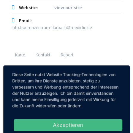
Website:
view our site
Email:
info.traumazentrum-durbach@mediclin.de
Karte
Kontakt
Report
Diese Seite nutzt Website Tracking-Technologien von
Dritten, um ihre Dienste anzubieten, stetig zu
verbessern und Werbung entsprechend der Interessen
der Nutzer anzuzeigen. Ich bin damit einverstanden
und kann meine Einwilligung jederzeit mit Wirkung für
die Zukunft widerrufen oder ändern.
Akzeptieren
Information / Beratung