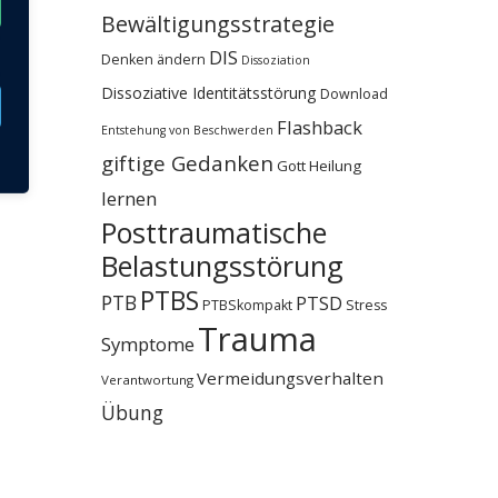
siv
Bewältigungsstrategie
DIS
Denken ändern
Dissoziation
Dissoziative Identitätsstörung
Download
Flashback
Entstehung von Beschwerden
giftige Gedanken
Gott
Heilung
lernen
Posttraumatische
Belastungsstörung
PTBS
PTB
PTSD
PTBSkompakt
Stress
Trauma
Symptome
Vermeidungsverhalten
Verantwortung
Übung