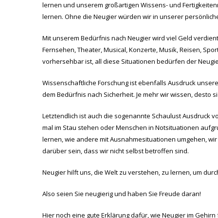
lernen und unserem großartigen Wissens- und Fertigkeiten
lernen. Ohne die Neugier würden wir in unserer persönlic
Mit unserem Bedürfnis nach Neugier wird viel Geld verdient
Fernsehen, Theater, Musical, Konzerte, Musik, Reisen, Sport
vorhersehbar ist, all diese Situationen bedürfen der Neugie
Wissenschaftliche Forschung ist ebenfalls Ausdruck unser
dem Bedürfnis nach Sicherheit. Je mehr wir wissen, desto s
Letztendlich ist auch die sogenannte Schaulust Ausdruck 
mal im Stau stehen oder Menschen in Notsituationen aufgr
lernen, wie andere mit Ausnahmesituationen umgehen, wir
darüber sein, dass wir nicht selbst betroffen sind.
Neugier hilft uns, die Welt zu verstehen, zu lernen, um du
Also seien Sie neugierig und haben Sie Freude daran!
Hier noch eine gute Erklärung dafür, wie Neugier im Gehirn f