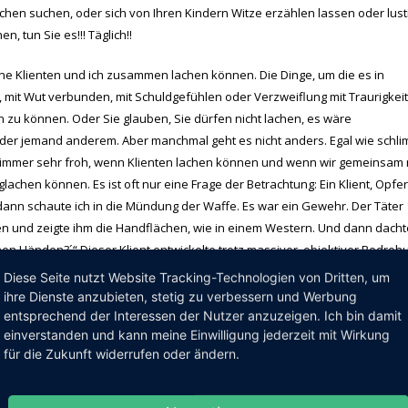
chen suchen, oder sich von Ihren Kindern Witze erzählen lassen oder lust
, tun Sie es!!! Täglich!!
eine Klienten und ich zusammen lachen können. Die Dinge, um die es in
, mit Wut verbunden, mit Schuldgefühlen oder Verzweiflung mit Traurigkeit
 zu können. Oder Sie glauben, Sie dürfen nicht lachen, es wäre
 oder jemand anderem. Aber manchmal geht es nicht anders. Egal wie schl
 immer sehr froh, wenn Klienten lachen können und wenn wir gemeinsam 
en können. Es ist oft nur eine Frage der Betrachtung: Ein Klient, Opfer
 dann schaute ich in die Mündung der Waffe. Es war ein Gewehr. Der Täter
n und zeigte ihm die Handflächen, wie in einem Western. Und dann dacht
nen Händen?´“ Dieser Klient entwickelte trotz massiver, objektiver Bedroh
r andere Probleme wegen des Überfalls. Stattdessen konnte er darüber
Diese Seite nutzt Website Tracking-Technologien von Dritten, um
sberufen. Diese Menschen sind mit den Grausamkeiten des Lebens
ihre Dienste anzubieten, stetig zu verbessern und Werbung
. Ich bin froh, wenn diese Menschen die Fähigkeit haben, in
entsprechend der Interessen der Nutzer anzuzeigen. Ich bin damit
einverstanden und kann meine Einwilligung jederzeit mit Wirkung
t nichts für Außenstehende und sollte nicht die einzige
für die Zukunft widerrufen oder ändern.
ird angesichts großen Leids. Denn letztendlich geht es nur darum, die
r heilsam.