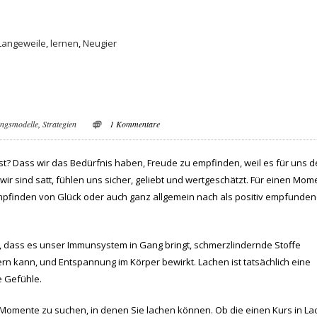
Langeweile
,
lernen
,
Neugier
ungsmodelle
,
Strategien
1 Kommentare
st? Dass wir das Bedürfnis haben, Freude zu empfinden, weil es für uns d
. wir sind satt, fühlen uns sicher, geliebt und wertgeschätzt. Für einen Mom
 Empfinden von Glück oder auch ganz allgemein nach als positiv empfunde
, dass es unser Immunsystem in Gang bringt, schmerzlindernde Stoffe
 kann, und Entspannung im Körper bewirkt. Lachen ist tatsächlich eine
 Gefühle.
ch Momente zu suchen, in denen Sie lachen können. Ob die einen Kurs in La