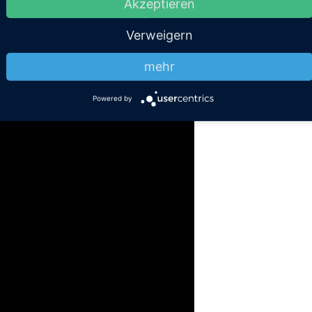
Akzeptieren
ich täglich Dinge, über die Sie möglichst lange und möglichst inten
Verweigern
n lachen sein kann und über was wir alles lachen.
mehr
Powered by